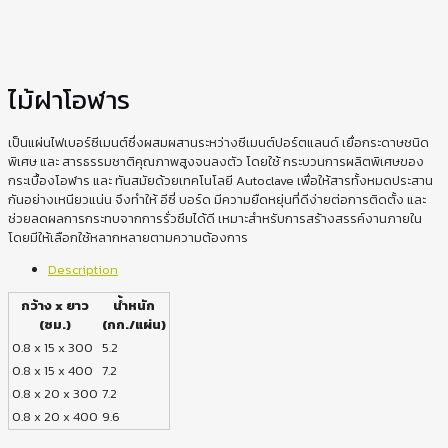
ไม้ฝาโอฬาร
เป็นแผ่นไฟเบอร์ซีเมนต์ซึ่งผสมผสานระหว่างซีเมนต์ปอร์ตแลนด์ เยื่อกระดาษชนิด
พิเศษ และ สารธรรมชาติคุณภาพสูงจนลงตัว โดยใช้ กระบวนการผลิตพิเศษของ
กระเบื้องโอฬาร และ ทันสมัยด้วยเทคโนโลยี Autoclave เพื่อให้สารทั้งหมดประสาน
กันอย่างเหนียวแน่น จึงทำให้ อีซี่ บอร์ด มีความยืดหยุ่นที่ดีง่ายต่อการติดตั้ง และ
ช่วยลดผลการกระทบจากการรั่วซึมได้ดี เหมาะสำหรับการสร้างสรรค์งานภายใน
โดยมีให้เลือกใช้หลากหลายตามความต้องการ
Description
กว้าง x ยาว
น้ำหนัก
(ซม.)
(กก./แผ่น)
0.8 x 15 x 300
5.2
0.8 x 15 x 400
7.2
0.8 x 20 x 300
7.2
0.8 x 20 x 400
9.6