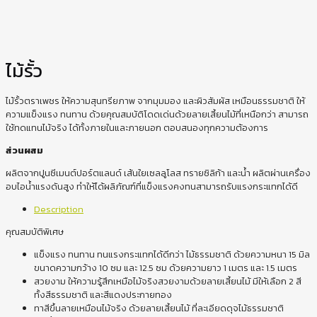
ไม้รั้ว
ไม้รั้วตราเพชร ให้ความสุนทรียภาพ จากมุมมอง และผิวสัมผัส เหมือนธรรมชาติ ให้
ความแข็งแรง ทนทาน ด้วยคุณสมบัติโดดเด่นด้วยลายเสี้ยนไม้ที่เหนือกว่า สามารถ
ใช้ทดแทนไม้จริง ได้ทั้งภายในและภายนอก ตอบสนองทุกความต้องการ
ส่วนผสม
ผลิตจากปูนซีเมนต์ปอร์ตแลนด์ เส้นใยเซลลูโลส ทรายซิลิก้า และน้ำ ผลิตผ่านเครื่อง
อบไอน้ำแรงดันสูง ทำให้ได้ผลิภัณฑ์ที่แข็งแรงคงทนสามารถรับแรงกระแทกได้ดี
Description
คุณสมบัติพิเศษ
แข็งแรง ทนทาน ทนแรงกระแทกได้ดีกว่า ไม้ธรรมชาติ ด้วยความหนา 15 มิล
ขนาดความกว้าง 10 ซม และ 12.5 ซม ด้วยความยาว 1 เมตร และ 1.5 เมตร
สวยงาม ให้ความรู้สึกเหมือไม้จริงสวยงามด้วยลายเสี้ยนไม้ มีให้เลือก 2 สี
ทั้งสีธรรมชาติ และสีแดงประกายทอง
ทาสีขึ้นลายเหมือนไม้จริง ด้วยลายเสี้ยนไม้ ที่ละเอียดดุจไม้ธรรมชาติ